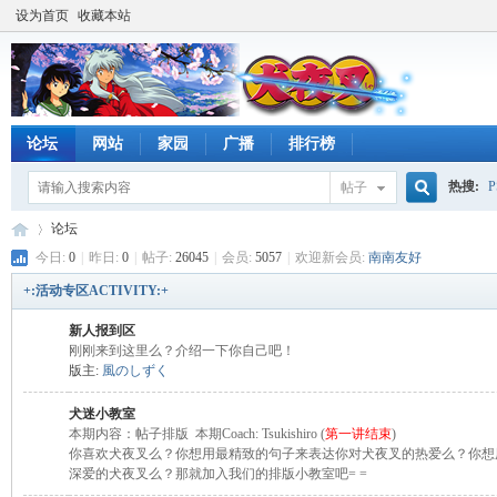
设为首页
收藏本站
论坛
网站
家园
广播
排行榜
热搜:
帖子
搜
论坛
今日:
0
|
昨日:
0
|
帖子:
26045
|
会员:
5057
|
欢迎新会员:
南南友好
+:活动专区ACTIVITY:+
索
時
»
新人报到区
刚刚来到这里么？介绍一下你自己吧！
版主:
風のしずく
犬迷小教室
本期内容：帖子排版 本期Coach: Tsukishiro (
第一讲结束
)
你喜欢犬夜叉么？你想用最精致的句子来表达你对犬夜叉的热爱么？你想
深爱的犬夜叉么？那就加入我们的排版小教室吧= =