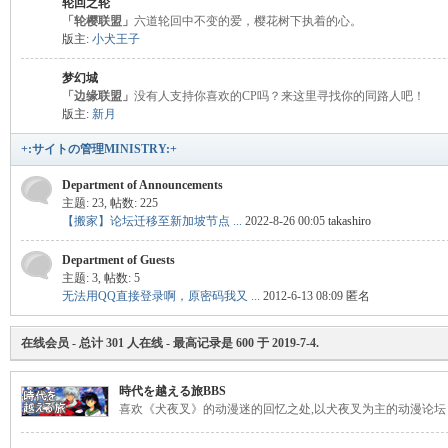
轮回之轮
「轮樱联盟」
六道轮回中不变的爱，樱花树下执着的心。
版主:
小犬王子
梦幻城
「边缘联盟」
没有人支持你喜欢的CP吗？来这里寻找你的同路人吧！
版主:
新月
+:サイトの管理MINISTRY:+
Department of Announcements
主题: 23
,
帖数: 225
【搬家】论坛迁移至新加坡节点 ...
2022-8-26 00:05
takashiro
Department of Guests
主题: 3
,
帖数: 5
无法用QQ直接登录啊，原密码我又 ...
2012-6-13 08:09 匿名
在线会员
- 总计
301
人在线 - 最高记录是
600
于
2019-7-4
.
時代を越える旅BBS
喜欢《犬夜叉》的动漫迷的回忆之处,以犬夜叉为主的动漫论坛