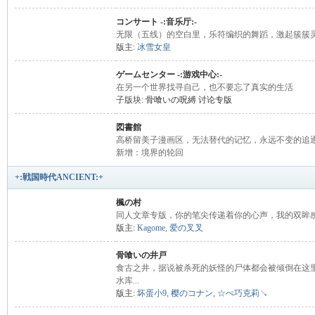
コンサート -:音乐厅:-
无限（五线）的空白里，乐符编织的舞蹈，激起簇簇
版主:
冰雪女皇
ゲームセンター -:游戏中心:-
在另一个世界找寻自己，也不要忘了真实的生活
子版块:
骨喰いの呪縛 讨论专版
図書館
え
高桥留美子漫画区，无法替代的记忆，永远不变的追
新增：境界的轮回
+:戦国時代ANCIENT:+
楓の村
同人文章专版，你的笔尖传递着你的心声，我的双眸
版主:
Kagome
,
爱の叉叉
骨喰いの井戸
食古之井，据说被杀死的妖怪的尸体都会被倾倒在这
る
水库...
版主:
坏蛋小9
,
樱のコナン
,
☆ぺ巧克莉↘