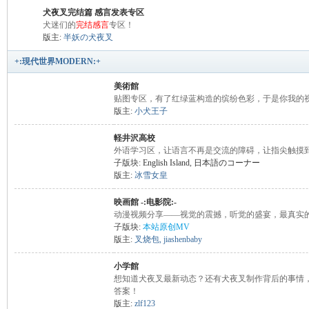
犬夜叉完结篇 感言发表专区
犬迷们的
完结感言
专区！
代
版主:
半妖の犬夜叉
+:現代世界MODERN:+
美術館
贴图专区，有了红绿蓝构造的缤纷色彩，于是你我的
版主:
小犬王子
軽井沢高校
外语学习区，让语言不再是交流的障碍，让指尖触摸
子版块:
English Island
,
日本語のコーナー
を
版主:
冰雪女皇
映画館 -:电影院:-
动漫视频分享——视觉的震撼，听觉的盛宴，最真实
子版块:
本站原创MV
版主:
叉烧包
,
jiashenbaby
小学館
想知道犬夜叉最新动态？还有犬夜叉制作背后的事情
答案！
版主:
zlf123
越