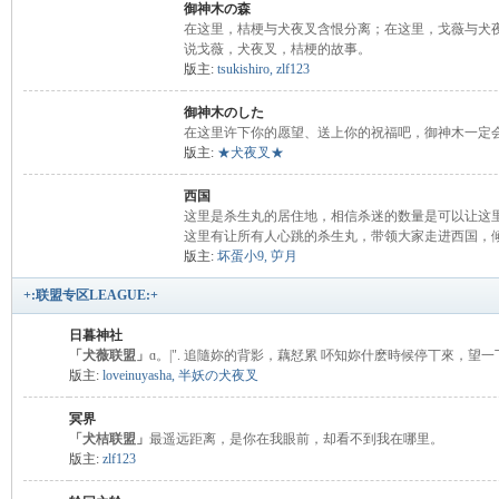
御神木の森
在这里，桔梗与犬夜叉含恨分离；在这里，戈薇与犬
说戈薇，犬夜叉，桔梗的故事。
版主:
tsukishiro
,
zlf123
御神木のした
在这里许下你的愿望、送上你的祝福吧，御神木一定
版主:
★犬夜叉★
旅
西国
这里是杀生丸的居住地，相信杀迷的数量是可以让这
这里有让所有人心跳的杀生丸，带领大家走进西国，
版主:
坏蛋小9
,
屰月
+:联盟专区LEAGUE:+
日暮神社
「犬薇联盟」
ɑ。|". 追隨妳的背影，藕恏累 吥知妳什麽時候停丅來，望一丅
版主:
loveinuyasha
,
半妖の犬夜叉
冥界
「犬桔联盟」
最遥远距离，是你在我眼前，却看不到我在哪里。
版主:
zlf123