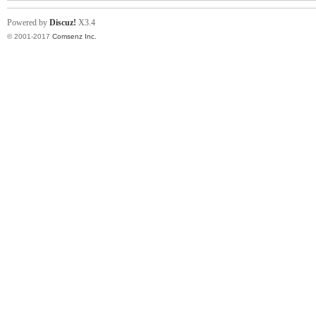
Powered by
Discuz!
X3.4
© 2001-2017
Comsenz Inc.