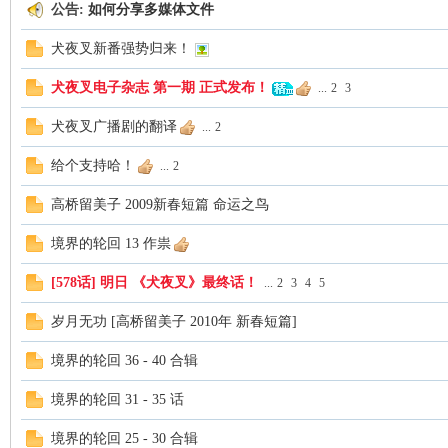
公告:
如何分享多媒体文件
代
犬夜叉新番强势归来！
犬夜叉电子杂志 第一期 正式发布！
...
2
3
犬夜叉广播剧的翻译
...
2
给个支持哈！
...
2
高桥留美子 2009新春短篇 命运之鸟
境界的轮回 13 作祟
を
[578话] 明日 《犬夜叉》最终话！
...
2
3
4
5
岁月无功 [高桥留美子 2010年 新春短篇]
境界的轮回 36 - 40 合辑
境界的轮回 31 - 35 话
境界的轮回 25 - 30 合辑
越