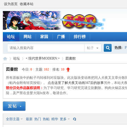
设为首页
收藏本站
论坛
网站
家园
广播
排行榜
热搜:
帖子
搜
论坛
+:現代世界MODERN:+
図書館
図書館
今日:
0
|
主题:
102
|
排名:
10
所有原板块中的帖子均转移到对应版块。此次版块变动将把同人犬夜叉文章分散到
索
時
（帖内会附有转页按钮）。
»
›
点击这里了解犬夜叉动画167后的故事
›
另外，本站犬夜
部分汉化作品版权说明：
为了学习研究、学习研究完请立刻删除。狗肉火锅店友情打造，献
陆，及严禁在贪婪大陆bt发布，敬请合作。
全部主题
最新
热门
热帖
精华
更多