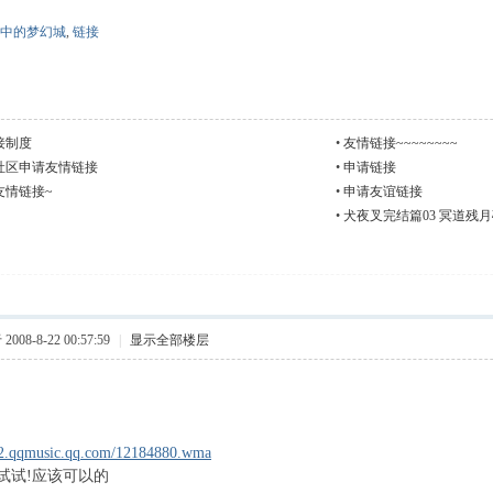
中的梦幻城
,
链接
接制度
•
友情链接~~~~~~~~
社区申请友情链接
•
申请链接
友情链接~
•
申请友谊链接
•
犬夜叉完结篇03 冥道残
008-8-22 00:57:59
|
显示全部楼层
am2.qqmusic.qq.com/12184880.wma
试试!应该可以的