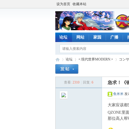
设为首页
收藏本站
论坛
网站
家园
广播
论坛
+:現代世界MODERN:+
コンサー
急求！《
查看:
2310
|
回复:
6
時
»
›
›
鱼米米
发表
大家应该都知
QZONE里面
那位高人帮