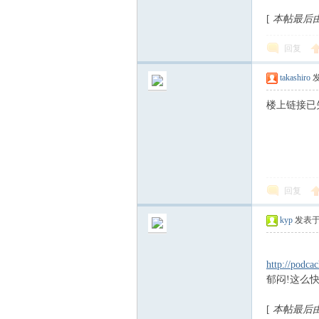
[
本帖最后由 ky
回复
takashiro
发
楼上链接已失
え
回复
kyp
发表于 2
http://podc
郁闷!这么快
る
[
本帖最后由 ky