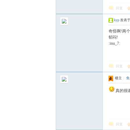
回复
kyp
发表于 2
奇怪啊!两
郁闷!
旅
:inu_7:
回复
楼主
|
鱼
真的很
回复