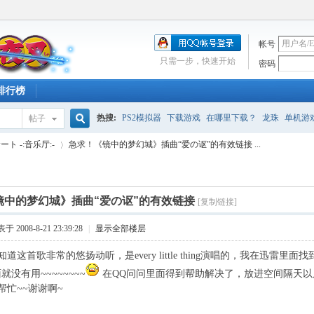
帐号
只需一步，快速开始
密码
排行榜
热搜:
PS2模拟器
下载游戏
在哪里下载？
龙珠
单机游
帖子
搜
ト -:音乐厅:-
急求！《镜中的梦幻城》插曲“爱の讴”的有效链接 ...
索
镜中的梦幻城》插曲“爱の讴”的有效链接
[复制链接]
›
于 2008-8-21 23:39:28
|
显示全部楼层
道这首歌非常的悠扬动听，是every little thing演唱的，我在迅雷
就没有用~~~~~~~~
在QQ问问里面得到帮助解决了，放进空间隔天以
帮忙~~谢谢啊~