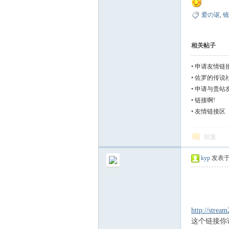
爱の讴
,
镜
代
相关帖子
•
申请友情链
•
佐罗的传说
•
申请与贵站
•
链接啊!
•
友情链接区
を
回复
kyp
发表于 2
http://stre
这个链接你
越