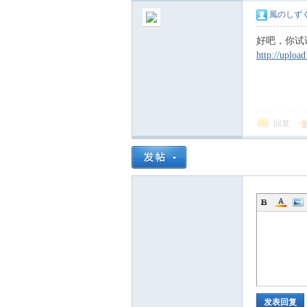
風のしず
好吧，你试
http://uplo
回复
发表回复